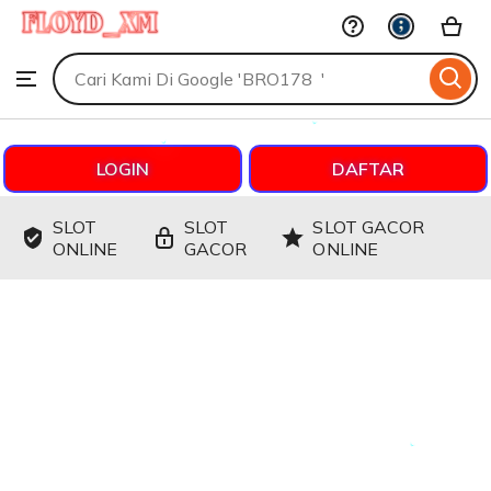
BRO178
Skip
to
Search
Browse
ontent
for
items
or
shops
LOGIN
DAFTAR
SLOT
SLOT
SLOT GACOR
ONLINE
GACOR
ONLINE