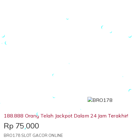
188.888 Orang Telah Jackpot Dalam 24 Jam Terakhir!
Price:
Rp 75,000
BRO178 SLOT GACOR ONLINE