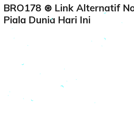
BRO178 ⊛ Link Alternatif N
Piala Dunia Hari Ini
Loading...